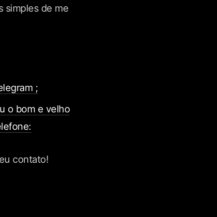
s simples de me
elegram ;
u o bom e velho
elefone:
eu contato!